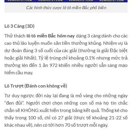
Các hình thức cược lô tô miền Bắc phổ biến
Lô 3 Càng (3D)
Thử thách
lô tô miền Bắc hôm nay
dạng 3 càng dành cho các
cao thủ lão luyện muốn săn tiền thưởng khủng. Nhiệm vụ là
dự đoán đúng 3 số cuối của các giải (thường là giải Đặc biệt
hoặc giải Nhất). Tỷ lệ trúng chỉ khoảng 0.1% nhưng mức trả
thưởng lên đến 1 ăn 972 khiến nhiều người sẵn sàng mạo
hiểm cầu may.
Lô Trượt (Đánh con không về)
Tư duy ngược đời này lại đang là mỏ vàng cho những ngày
“đen đủi”. Người chơi chọn những con số mà họ tin chắc
chắn sẽ KHÔNG xuất hiện trong bảng kết quả. Thống kê cho
thấy trong 100 số, chỉ có 27 giải (thực tế khoảng 21-22 số
khác nhau về), nên có tới hơn 70 số trượt mỗi ngày.