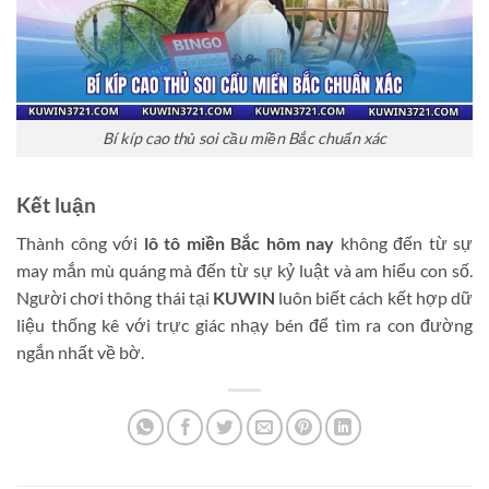
Bí kíp cao thủ soi cầu miền Bắc chuẩn xác
Kết luận
Thành công với
lô tô miền Bắc hôm nay
không đến từ sự
may mắn mù quáng mà đến từ sự kỷ luật và am hiểu con số.
Người chơi thông thái tại
KUWIN
luôn biết cách kết hợp dữ
liệu thống kê với trực giác nhạy bén để tìm ra con đường
ngắn nhất về bờ.