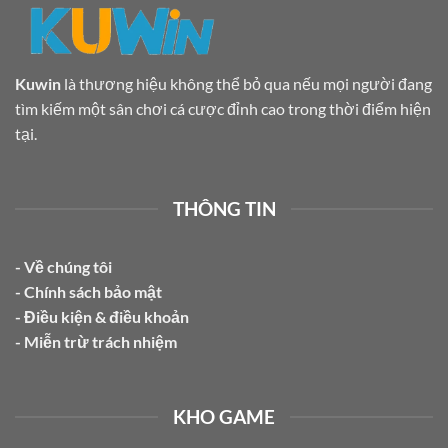
Kuwin
là thương hiệu không thể bỏ qua nếu mọi người đang
tìm kiếm một sân chơi cá cược đỉnh cao trong thời điểm hiện
tại.
THÔNG TIN
- Về chúng tôi
- Chính sách bảo mật
- Điều kiện & điều khoản
- Miễn trừ trách nhiệm
KHO GAME