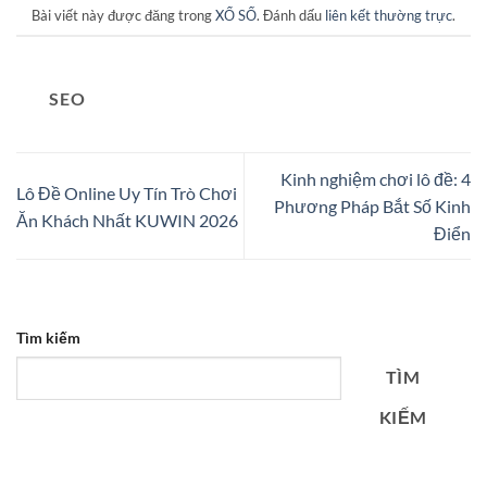
Bài viết này được đăng trong
XỔ SỐ
. Đánh dấu
liên kết thường trực
.
SEO
Kinh nghiệm chơi lô đề: 4
Lô Đề Online Uy Tín Trò Chơi
Phương Pháp Bắt Số Kinh
Ăn Khách Nhất KUWIN 2026
Điển
Tìm kiếm
TÌM
KIẾM