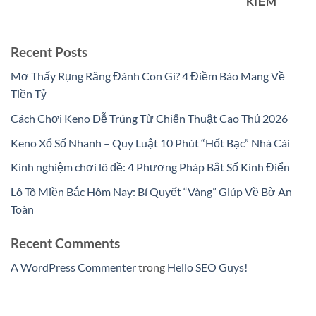
KIẾM
Recent Posts
Mơ Thấy Rụng Răng Đánh Con Gì? 4 Điềm Báo Mang Về
Tiền Tỷ
Cách Chơi Keno Dễ Trúng Từ Chiến Thuật Cao Thủ 2026
Keno Xổ Số Nhanh – Quy Luật 10 Phút “Hốt Bạc” Nhà Cái
Kinh nghiệm chơi lô đề: 4 Phương Pháp Bắt Số Kinh Điển
Lô Tô Miền Bắc Hôm Nay: Bí Quyết “Vàng” Giúp Về Bờ An
Toàn
Recent Comments
A WordPress Commenter
trong
Hello SEO Guys!