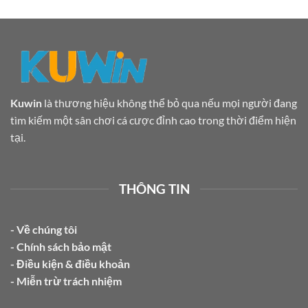
Kuwin
là thương hiệu không thể bỏ qua nếu mọi người đang
tìm kiếm một sân chơi cá cược đỉnh cao trong thời điểm hiện
tại.
THÔNG TIN
- Về chúng tôi
- Chính sách bảo mật
- Điều kiện & điều khoản
- Miễn trừ trách nhiệm