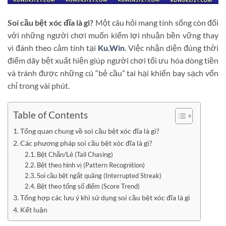
Soi cầu bệt xóc đĩa là gì?
Một câu hỏi mang tính sống còn đối
với những người chơi muốn kiếm lợi nhuận bền vững thay
vì đánh theo cảm tính tại
Ku.Win
. Việc nhận diện đúng thời
điểm dãy bệt xuất hiện giúp người chơi tối ưu hóa dòng tiền
và tránh được những cú “bẻ cầu” tai hại khiến bay sạch vốn
chỉ trong vài phút.
Table of Contents
Tổng quan chung về soi cầu bệt xóc đĩa là gì?
Các phương pháp soi cầu bệt xóc đĩa là gì?
Bệt Chẵn/Lẻ (Tail Chasing)
Bệt theo hình vị (Pattern Recognition)
Soi cầu bệt ngắt quãng (Interrupted Streak)
Bệt theo tổng số điểm (Score Trend)
Tổng hợp các lưu ý khi sử dụng soi cầu bệt xóc đĩa là gì
Kết luận