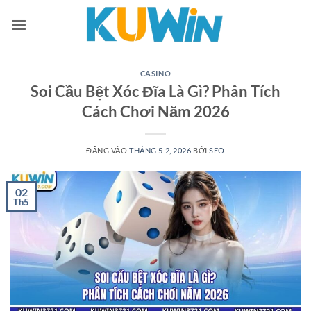
Bỏ
qua
nội
dung
CASINO
Soi Cầu Bệt Xóc Đĩa Là Gì? Phân Tích
Cách Chơi Năm 2026
ĐĂNG VÀO
THÁNG 5 2, 2026
BỞI
SEO
02
Th5