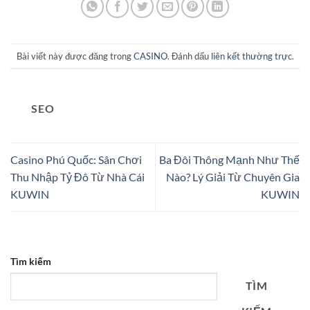
Bài viết này được đăng trong
CASINO
. Đánh dấu
liên kết thường trực
.
SEO
Casino Phú Quốc: Sân Chơi
Ba Đôi Thông Mạnh Như Thế
Thu Nhập Tỷ Đô Từ Nhà Cái
Nào? Lý Giải Từ Chuyên Gia
KUWIN
KUWIN
Tìm kiếm
TÌM